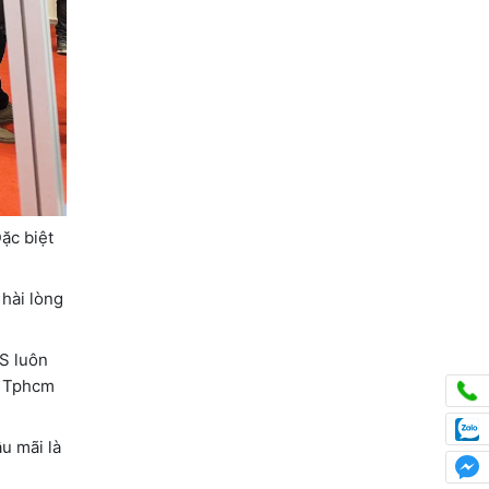
ặc biệt
 hài lòng
CS luôn
c Tphcm
u mãi là