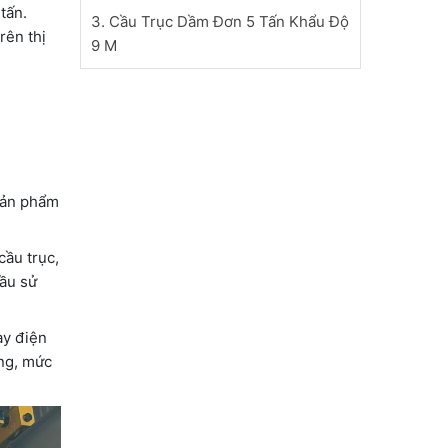
tấn.
3. Cầu Trục Dầm Đơn 5 Tấn Khẩu Độ
rên thị
9 M
 sản phẩm
cầu trục,
ầu sử
ay điện
àng, mức