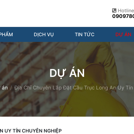
Hotline
090978
 PHẨM
DỊCH VỤ
TIN TỨC
DỰ ÁN
DỰ ÁN
 án
Địa Chỉ Chuyên Lắp Đặt Cầu Trục Long An Uy Tí
N UY TÍN CHUYÊN NGHIỆP