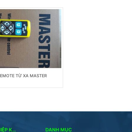
REMOTE TỪ XA MASTER
CÔNG TY TNHH CƠ KHÍ & THIẾT BỊ CÔNG NGHIỆP KSC
DANH MỤC