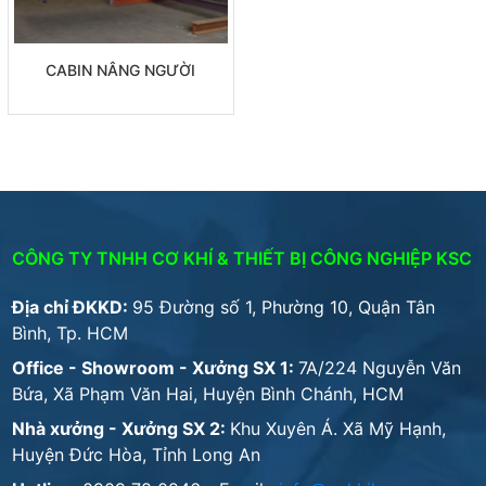
CABIN NÂNG NGƯỜI
CÔNG TY TNHH CƠ KHÍ & THIẾT BỊ CÔNG NGHIỆP KSC
Địa chỉ ĐKKD:
95 Đường số 1, Phường 10, Quận Tân
Bình, Tp. HCM
Office - Showroom - Xưởng SX 1:
7A/224 Nguyễn Văn
Bứa, Xã Phạm Văn Hai, Huyện Bình Chánh, HCM
Nhà xưởng - Xưởng SX 2:
Khu Xuyên Á. Xã Mỹ Hạnh,
Huyện Đức Hòa, Tỉnh Long An