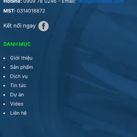
Hotline:
0909 78 0246
- Email:
info@cokhiksc.com
MST:
0314018872
Kết nối ngay
DANH MỤC
Giới thiệu
Sản phẩm
Dịch vụ
Tin tức
Dự án
Video
Liên hệ