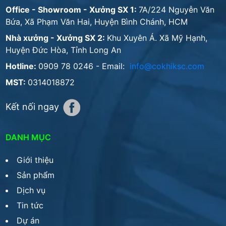
Office - Showroom - Xưởng SX 1:
7A/224 Nguyễn Văn
Bứa, Xã Phạm Văn Hai, Huyện Bình Chánh, HCM
Nhà xưởng - Xưởng SX 2:
Khu Xuyên Á. Xã Mỹ Hạnh,
Huyện Đức Hòa, Tỉnh Long An
Hotline:
0909 78 0246
- Email:
info@cokhiksc.com
MST:
0314018872
Kết nối ngay
DANH MỤC
Giới thiệu
Sản phẩm
Dịch vụ
Tin tức
Dự án