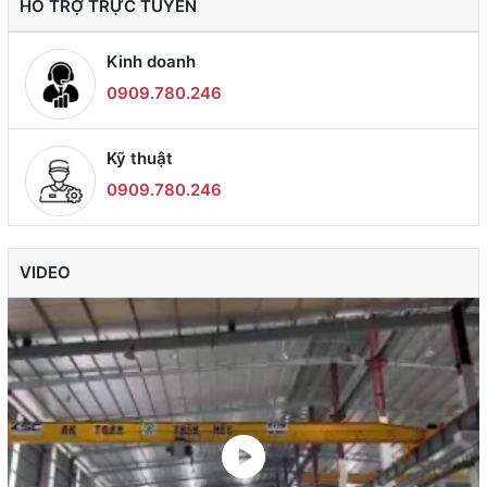
HỖ TRỢ TRỰC TUYẾN
Kinh doanh
0909.780.246
Kỹ thuật
0909.780.246
VIDEO