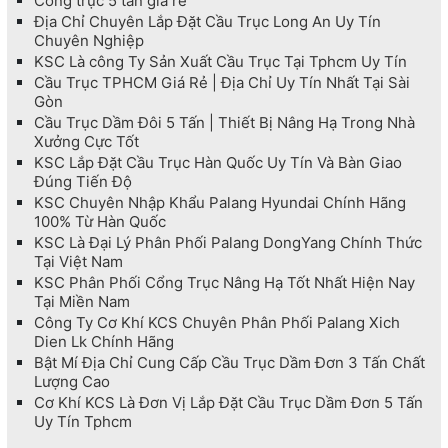
Cổng trục 5 tấn giá rẻ
Địa Chỉ Chuyên Lắp Đặt Cầu Trục Long An Uy Tín
Chuyên Nghiệp
KSC Là công Ty Sản Xuất Cầu Trục Tại Tphcm Uy Tín
Cầu Trục TPHCM Giá Rẻ | Địa Chỉ Uy Tín Nhất Tại Sài
Gòn
Cầu Trục Dầm Đôi 5 Tấn | Thiết Bị Nâng Hạ Trong Nhà
Xưởng Cực Tốt
KSC Lắp Đặt Cầu Trục Hàn Quốc Uy Tín Và Bàn Giao
Đúng Tiến Độ
KSC Chuyên Nhập Khẩu Palang Hyundai Chính Hãng
100% Từ Hàn Quốc
KSC Là Đại Lý Phân Phối Palang DongYang Chính Thức
Tại Việt Nam
KSC Phân Phối Cổng Trục Nâng Hạ Tốt Nhất Hiện Nay
Tại Miền Nam
Công Ty Cơ Khí KCS Chuyên Phân Phối Palang Xich
Dien Lk Chính Hãng
Bật Mí Địa Chỉ Cung Cấp Cầu Trục Dầm Đơn 3 Tấn Chất
Lượng Cao
Cơ Khí KCS Là Đơn Vị Lắp Đặt Cầu Trục Dầm Đơn 5 Tấn
Uy Tín Tphcm