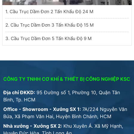
1. Cầu Trục Dầm Đơn 2 Tấn Khẩu Độ 24 M
2. Cầu Trục Dầm Đơn 3 Tấn Khẩu Độ 15 M
3. Cầu Trục Dầm Đơn 5 Tấn Khẩu Độ 9 M
CÔNG TY TNHH CƠ KHÍ & THIẾT BỊ CÔNG NGHIỆP KSC
Địa chỉ ĐKKD:
95 Đường số 1, Phường 10, Quận Tân
Bình, Tp. HCM
Office - Showroom - Xưởng SX 1:
7A/224 Nguyễn Văn
Bứa, Xã Phạm Văn Hai, Huyện Bình Chánh, HCM
Nhà xưởng - Xưởng SX 2:
Khu Xuyên Á. Xã Mỹ Hạnh,
Huyện Đức Hòa, Tỉnh Long An