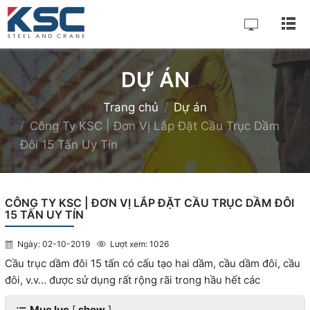
DỰ ÁN
Trang chủ
Dự án
Công Ty KSC | Đơn Vị Lắp Đặt Cầu Trục Dầm
Đôi 15 Tấn Uy Tín
CÔNG TY KSC | ĐƠN VỊ LẮP ĐẶT CẦU TRỤC DẦM ĐÔI
15 TẤN UY TÍN
Ngày: 02-10-2019
Lượt xem: 1026
Cầu trục dầm đôi 15 tấn có cấu tạo hai dầm, cầu dầm đôi, cầu
đôi, v.v… được sử dụng rất rộng rãi trong hầu hết các
Mục lục
[
show
]