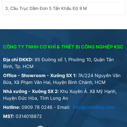
3. Cầu Trục Dầm Đơn 5 Tấn Khẩu Độ 9 M
CÔNG TY TNHH CƠ KHÍ & THIẾT BỊ CÔNG NGHIỆP KSC
Địa chỉ ĐKKD:
95 Đường số 1, Phường 10, Quận Tân
Bình, Tp. HCM
Office - Showroom - Xưởng SX 1:
7A/224 Nguyễn Văn
Bứa, Xã Phạm Văn Hai, Huyện Bình Chánh, HCM
Nhà xưởng - Xưởng SX 2:
Khu Xuyên Á. Xã Mỹ Hạnh,
Huyện Đức Hòa, Tỉnh Long An
Hotline:
0909 78 0246
- Email:
info@cokhiksc.com
MST:
0314018872