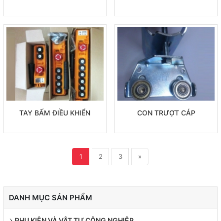
TAY BẤM ĐIỀU KHIỂN
CON TRƯỢT CÁP
1
2
3
»
DANH MỤC SẢN PHẨM
PHỤ KIỆN VÀ VẬT TƯ CÔNG NGHIỆP