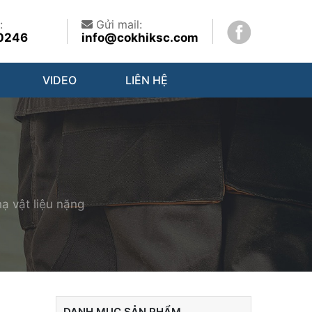
:
Gửi mail:
0246
info@cokhiksc.com
VIDEO
LIÊN HỆ
ạ vật liệu nặng
DANH MỤC SẢN PHẨM