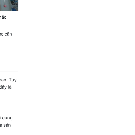
hắc
ực cần
bạn. Tuy
đây là
ị cung
a sản