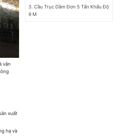
3. Cầu Trục Dầm Đơn 5 Tấn Khẩu Độ
9 M
à vận
công
sản xuất
ng hạ và