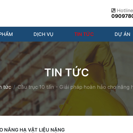
Hotline
090978
 PHẨM
DỊCH VỤ
TIN TỨC
DỰ ÁN
TIN TỨC
n tức
Cầu trục 10 tấn - Giải pháp hoàn hảo cho nâng h
HO NÂNG HẠ VẬT LIỆU NẶNG