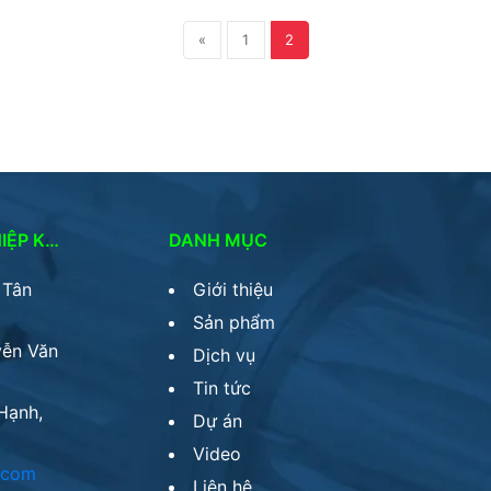
«
1
2
CÔNG TY TNHH CƠ KHÍ & THIẾT BỊ CÔNG NGHIỆP KSC
DANH MỤC
 Tân
Giới thiệu
Sản phẩm
yễn Văn
Dịch vụ
Tin tức
Hạnh,
Dự án
Video
.com
Liên hệ