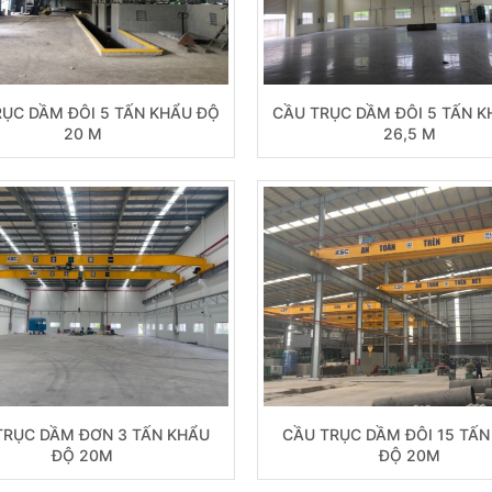
RỤC DẦM ĐÔI 5 TẤN KHẨU ĐỘ
CẦU TRỤC DẦM ĐÔI 5 TẤN K
20 M
26,5 M
TRỤC DẦM ĐƠN 3 TẤN KHẨU
CẦU TRỤC DẦM ĐÔI 15 TẤN
ĐỘ 20M
ĐỘ 20M